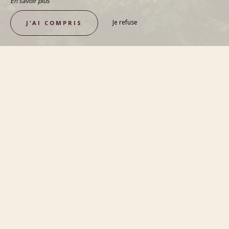
En savoir plus
Je refuse
J’AI COMPRIS
RETROUVEZ VOTRE ÂME D'ENFANT
Maisonnette
VOIR LA MAISONNETTE