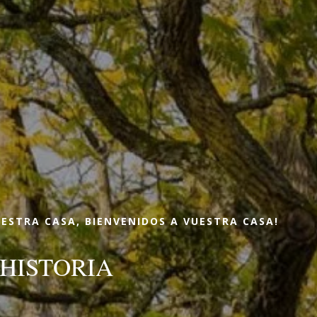
reservar una habitación
RESERVAR UNA 
Llegada
Llegada
UESTRA CASA, BIENVENIDOS A VUESTRA CASA!
HISTORIA
RESERVA