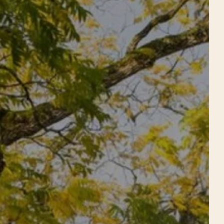
reservar una mesa
HABITACIÓN
Salida
Salida
R