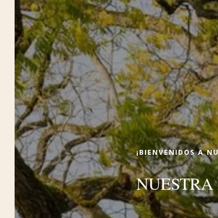
Para Reservar
Reserve su estancia en Indre-et-Loire,
cerca de los Castillos del Valle del
Loira, en un hotel con servicios de lujo
y habitaciones de lujo. Todo ha sido
diseñado para transportarle a un
mundo único y cautivador. Descubra y
disfrute de nuestro pequeño rincón de
¡BIENVENIDOS A N
paraíso en Céré-la-Ronde.
NUESTRA 