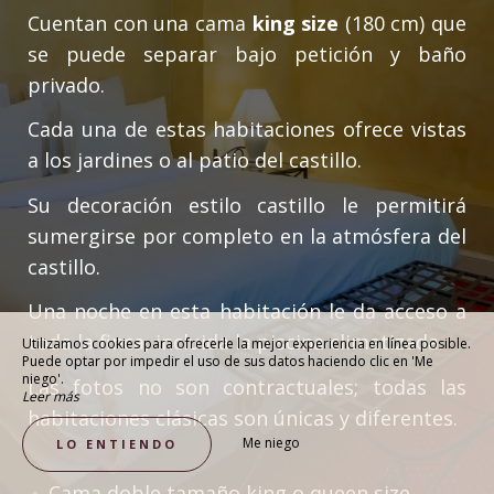
Cuentan con una cama
king size
(180 cm) que
se puede separar bajo petición y baño
privado.
Cada una de estas habitaciones ofrece vistas
a los jardines o al patio del castillo.
Su decoración estilo castillo le permitirá
sumergirse por completo en la atmósfera del
castillo.
Una noche en esta habitación le da acceso a
toda la finca, incluida la piscina climatizada.
Utilizamos cookies para ofrecerle la mejor experiencia en línea posible.
Puede optar por impedir el uso de sus datos haciendo clic en 'Me
niego'.
Las fotos no son contractuales; todas las
Leer más
habitaciones clásicas son únicas y diferentes.
Me niego
LO ENTIENDO
Cama doble tamaño king o queen size