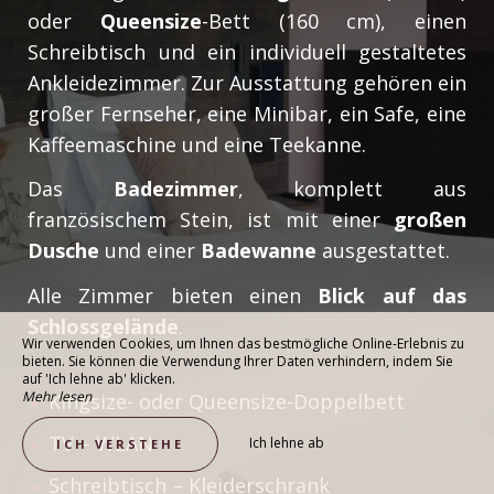
oder
Queensize
-Bett (160 cm), einen
Schreibtisch und ein individuell gestaltetes
Ankleidezimmer. Zur Ausstattung gehören ein
großer Fernseher, eine Minibar, ein Safe, eine
Kaffeemaschine und eine Teekanne.
Das
Badezimmer
, komplett aus
französischem Stein, ist mit einer
großen
Dusche
und einer
Badewanne
ausgestattet.
Alle Zimmer bieten einen
Blick auf das
Schlossgelände
.
Wir verwenden Cookies, um Ihnen das bestmögliche Online-Erlebnis zu
bieten. Sie können die Verwendung Ihrer Daten verhindern, indem Sie
auf 'Ich lehne ab' klicken.
Mehr lesen
Kingsize- oder Queensize-Doppelbett
TV – WLAN
Ich lehne ab
ICH VERSTEHE
Schreibtisch – Kleiderschrank